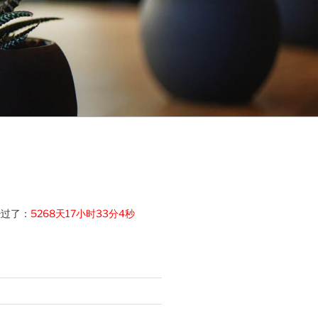
经过了：
5268天17小时33分5秒