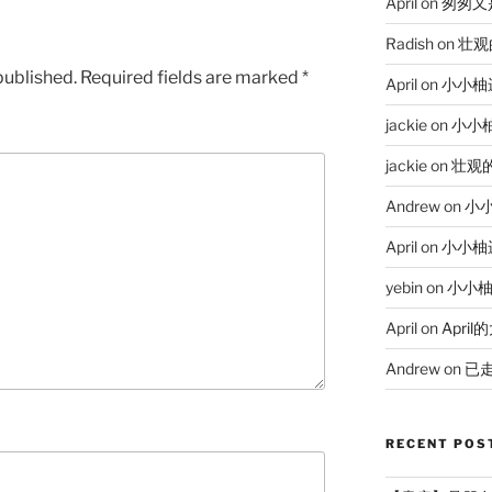
April
on
匆匆又
Radish
on
壮观
published.
Required fields are marked
*
April
on
小小柚
jackie
on
小小
jackie
on
壮观
Andrew
on
小
April
on
小小柚
yebin
on
小小柚
April
on
Apri
Andrew
on
已
RECENT POS