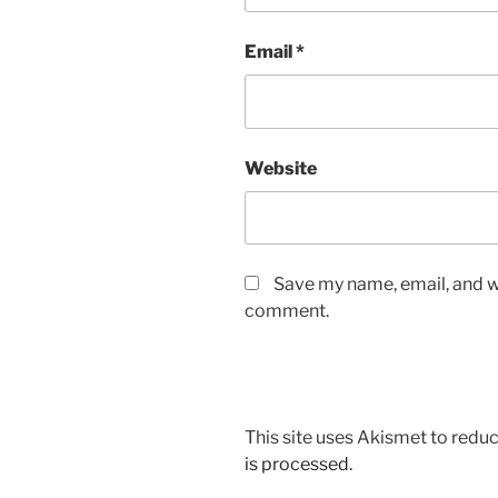
Email
*
Website
Save my name, email, and we
comment.
This site uses Akismet to red
is processed.