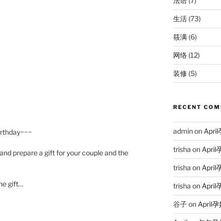
法语
(7)
生活
(73)
筱满
(6)
网络
(12)
装修
(5)
RECENT CO
admin
on
Ap
irthday~~~
trisha
on
Apr
and prepare a gift for your couple and the
trisha
on
Apr
he gift…
trisha
on
Apr
谷子
on
Apri