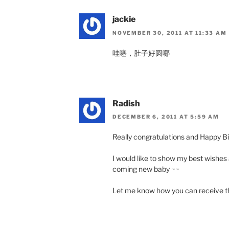
jackie
NOVEMBER 30, 2011 AT 11:33 AM
哇噻，肚子好圆哪
Radish
DECEMBER 6, 2011 AT 5:59 AM
Really congratulations and Happy B
I would like to show my best wishes 
coming new baby ~~
Let me know how you can receive t