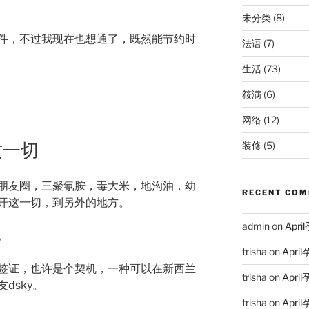
未分类
(8)
件，不过我现在也想通了，既然能节约时
法语
(7)
生活
(73)
筱满
(6)
网络
(12)
装修
(5)
这一切
朋友圈，三聚氰胺，毒大米，地沟油，幼
RECENT CO
开这一切，到另外的地方。
admin
on
Ap
。
trisha
on
Apr
签证，也许是个契机，一种可以在新西兰
trisha
on
Apr
dsky。
trisha
on
Apr