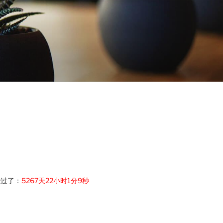
经过了：
5267天22小时1分10秒