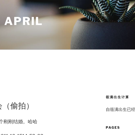
 APRIL
筱满出生计算
聚会（偷拍）
自筱满出生已
个刚刚结婚。哈哈
PAGES