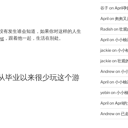
谷子
on
Apri
April
on
匆匆又
Radish
on
壮观
没有发生谁会知道，如果你对这样的人生
og
，跟着他一起，生活在别处。
April
on
小小柚
jackie
on
小小
jackie
on
壮观
Andrew
on
小
·从毕业以来很少玩这个游
April
on
小小柚
yebin
on
小小柚
April
on
Apri
Andrew
on
已