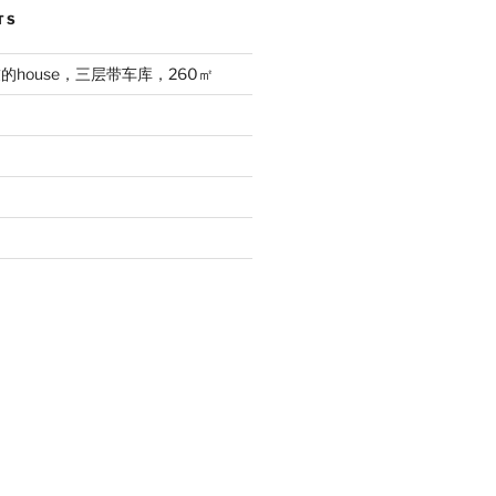
TS
house，三层带车库，260㎡