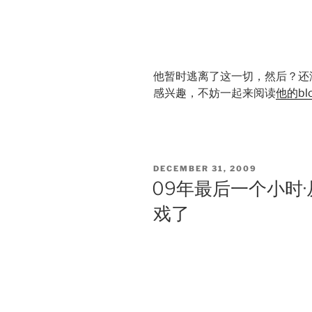
他暂时逃离了这一切，然后？还
感兴趣，不妨一起来阅读
他的bl
POSTED
DECEMBER 31, 2009
ON
09年最后一个小时
戏了