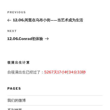
Post
Previous
PREVIOUS
navigation
Post
12.06.闲逛在乌布小街——当艺术成为生活
Next
NEXT
Post
12.06.Conrad初体验
筱满出生计算
自筱满出生已经过了：
5267天17小时34分33秒
PAGES
我们的微博