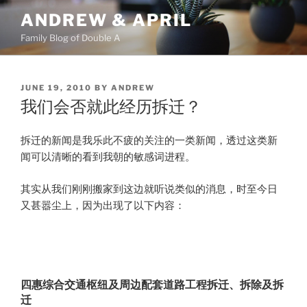
Skip
ANDREW & APRIL
to
Family Blog of Double A
content
POSTED
JUNE 19, 2010
BY
ANDREW
ON
我们会否就此经历拆迁？
拆迁的新闻是我乐此不疲的关注的一类新闻，透过这类新
闻可以清晰的看到我朝的敏感词进程。
其实从我们刚刚搬家到这边就听说类似的消息，时至今日
又甚嚣尘上，因为出现了以下内容：
四惠综合交通枢纽及周边配套道路工程拆迁、拆除及拆
迁