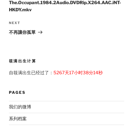
The.Occupant.1984.2Audio.DVDRip.X264.AAC.iNT-
HKDY.mkv
Next
NEXT
Post
不再讓你孤單
筱满出生计算
自筱满出生已经过了：
5267天17小时38分15秒
PAGES
我们的微博
系列档案