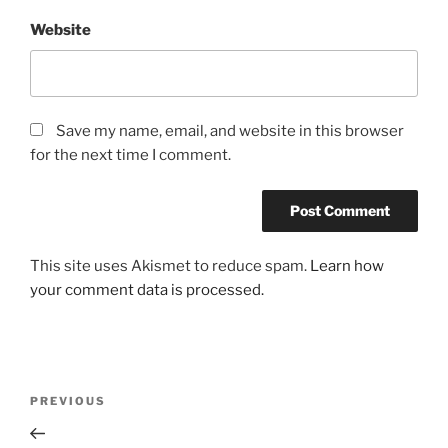
Website
Save my name, email, and website in this browser
for the next time I comment.
This site uses Akismet to reduce spam.
Learn how
your comment data is processed.
Post
Previous
PREVIOUS
navigation
Post